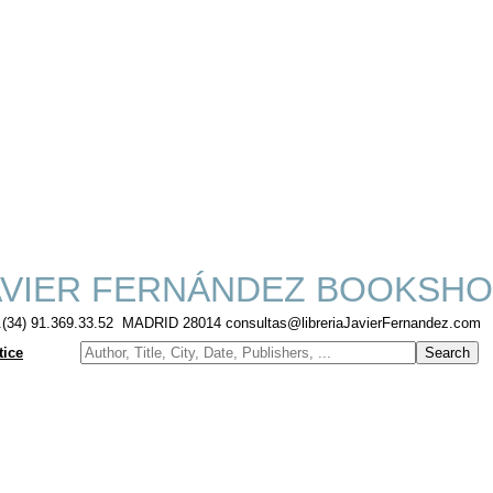
VIER FERNÁNDEZ BOOKSHO
f.(34) 91.369.33.52 MADRID 28014 consultas@libreriaJavierFernandez.com
tice