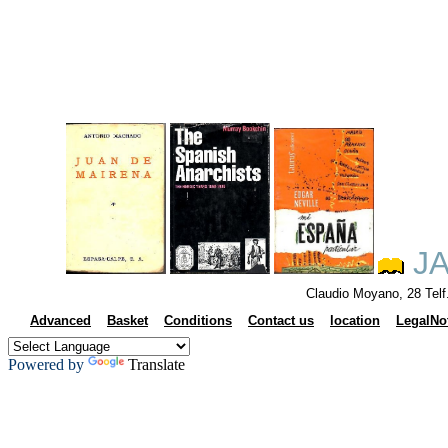
JA
Claudio Moyano, 28 Tel
Advanced
Basket
Conditions
Contact us
location
LegalNo
Powered by
Translate