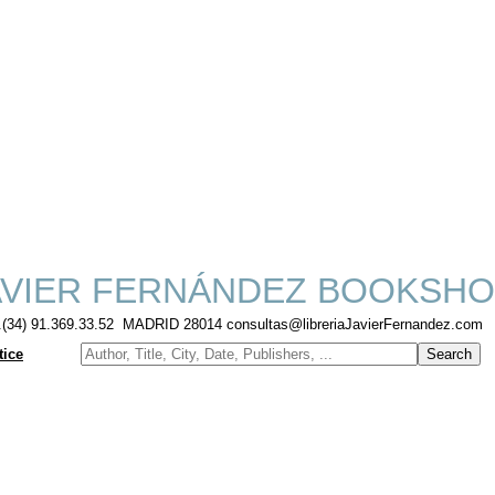
VIER FERNÁNDEZ BOOKSH
f.(34) 91.369.33.52 MADRID 28014 consultas@libreriaJavierFernandez.com
tice