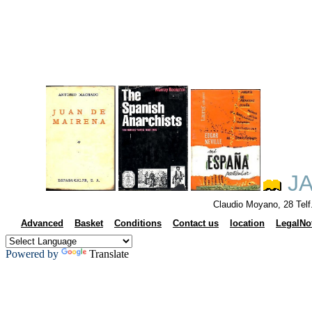
JA
Claudio Moyano, 28 Tel
Advanced
Basket
Conditions
Contact us
location
LegalNo
Powered by
Translate