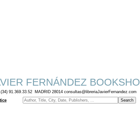
VIER FERNÁNDEZ BOOKSHO
f.(34) 91.369.33.52 MADRID 28014 consultas@libreriaJavierFernandez.com
tice