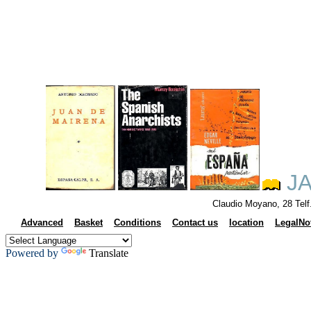
JA
Claudio Moyano, 28 Tel
Advanced
Basket
Conditions
Contact us
location
LegalNo
Powered by
Translate