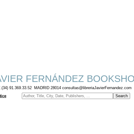
VIER FERNÁNDEZ BOOKSH
f.(34) 91.369.33.52 MADRID 28014 consultas@libreriaJavierFernandez.com
tice