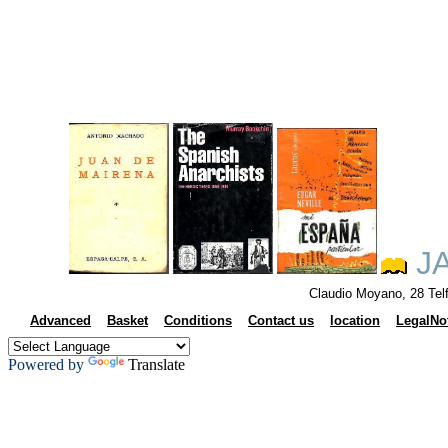
JA
Claudio Moyano, 28 Tel
Advanced
Basket
Conditions
Contact us
location
LegalNo
Powered by
Translate