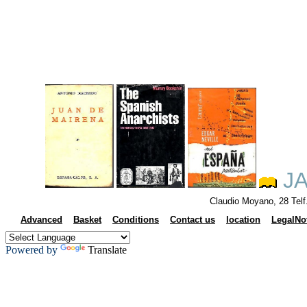
JA
Claudio Moyano, 28 Tel
Advanced
Basket
Conditions
Contact us
location
LegalNo
Powered by
Translate