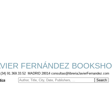
VIER FERNÁNDEZ BOOKSHO
f.(34) 91.369.33.52 MADRID 28014 consultas@libreriaJavierFernandez.com
tice