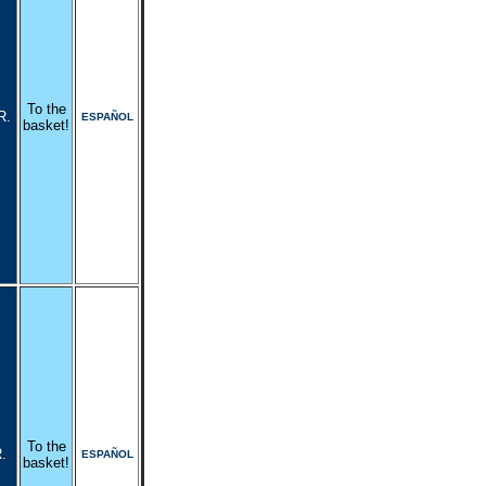
To the
R.
ESPAÑOL
basket!
To the
.
ESPAÑOL
basket!