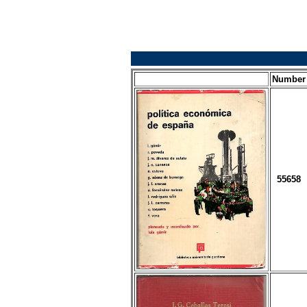
Number
55658