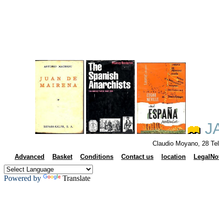
J
Claudio Moyano, 28 Te
Advanced
Basket
Conditions
Contact us
location
LegalNo
Powered by
Translate