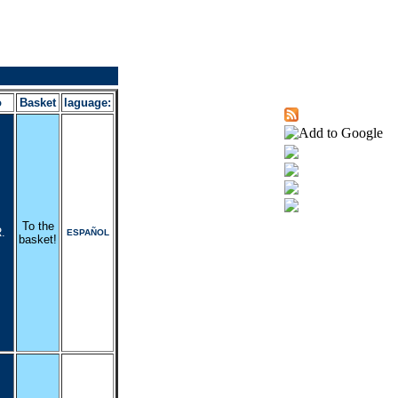
o
Basket
laguage:
To the
.
ESPAÑOL
basket!