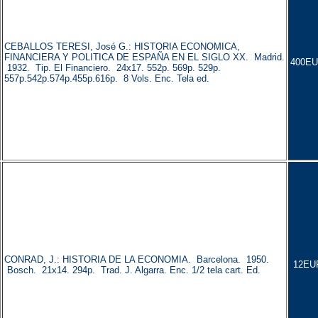
CEBALLOS TERESI, José G.: HISTORIA ECONOMICA,
FINANCIERA Y POLITICA DE ESPAÑA EN EL SIGLO XX. Madrid.
400EU
1932. Tip. El Financiero. 24x17. 552p. 569p. 529p.
557p.542p.574p.455p.616p. 8 Vols. Enc. Tela ed.
CONRAD, J.: HISTORIA DE LA ECONOMIA. Barcelona. 1950.
12EU
Bosch. 21x14. 294p. Trad. J. Algarra. Enc. 1/2 tela cart. Ed.