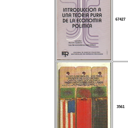
67427
3561