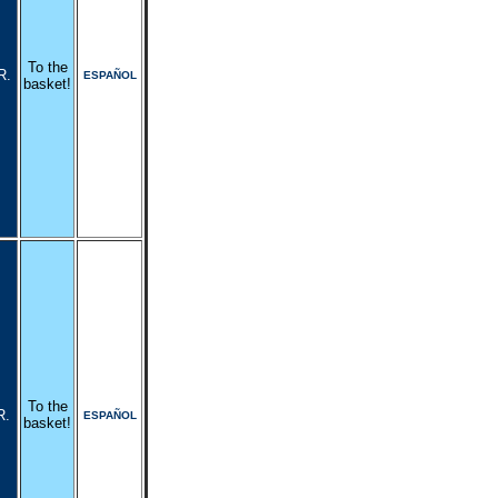
To the
R.
ESPAÑOL
basket!
To the
R.
ESPAÑOL
basket!