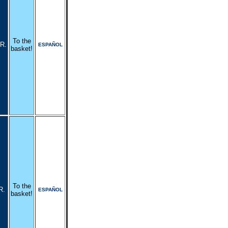
To the
R.
ESPAÑOL
basket!
To the
R.
ESPAÑOL
basket!