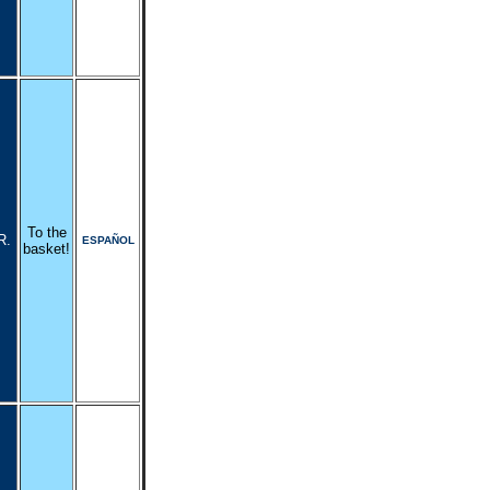
To the
R.
ESPAÑOL
basket!