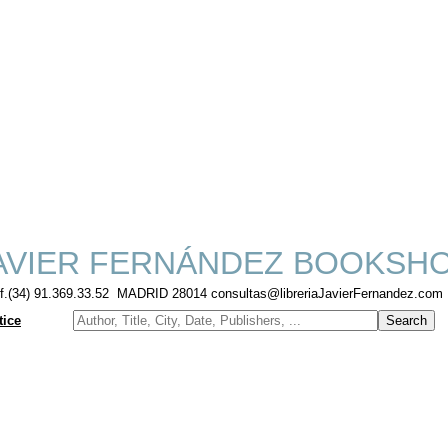
AVIER FERNÁNDEZ BOOKSH
lf.(34) 91.369.33.52 MADRID 28014 consultas@libreriaJavierFernandez.com
tice