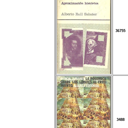
36755
3488