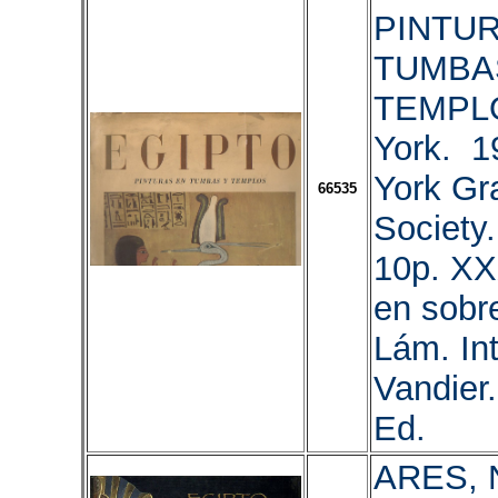
PINTU
TUMBA
TEMPL
York. 
York Gr
66535
Society
10p. XX
en sobr
Lám. Int
Vandier.
Ed.
ARES, 