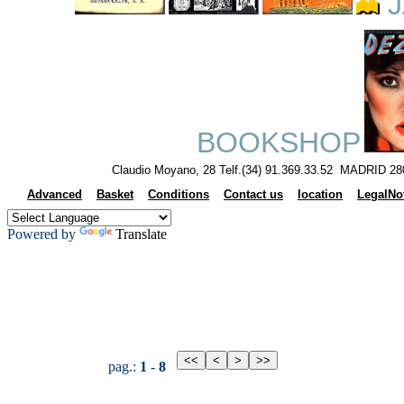
J
BOOKSHOP
Claudio Moyano, 28 Telf.(34) 91.369.33.52 MADRID 28
Advanced
Basket
Conditions
Contact us
location
LegalNo
Powered by
Translate
pag.:
1
-
8