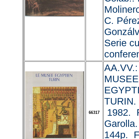
Moliner
C. Pérez
Gonzálve
Serie c
conferen
AA.VV.:
MUSEE
EGYPTI
TURIN. 
1982. F
66317
Garolla
144p. F