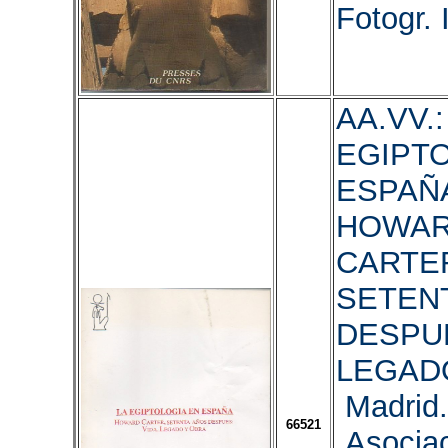
Fotogr. I
AA.VV.:
EGIPT
ESPAÑ
HOWA
CARTE
SETEN
DESPUE
LEGAD
Madrid.
66521
Asociac