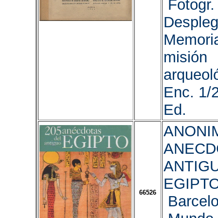
Fotogr. I
Despleg
Memoria
misión
arqueoló
Enc. 1/2
Ed.
ANONIM
ANECD
ANTIG
EGIPTO
66526
Barcelo