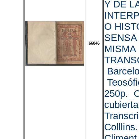
Y DE L
INTER
O HIST
SENSA
66846
MISMA
TRANS
Barcelo
Teosófi
250p. 
cubierta
Transcri
Colllins.
Climent 