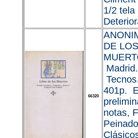
1/2 tela 
Deterio
ANONIM
DE LO
MUERT
Madrid.
Tecnos
401p. E
66320
prelimin
notas, F
Peinado
Clásicos