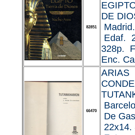
EGIPTO
DE DIO
Madrid.
82851
Edaf. 
328p. Fo
Enc. Car
ARIAS
CONDEM
TUTAN
Barcelo
66470
De Gas
22x14. 