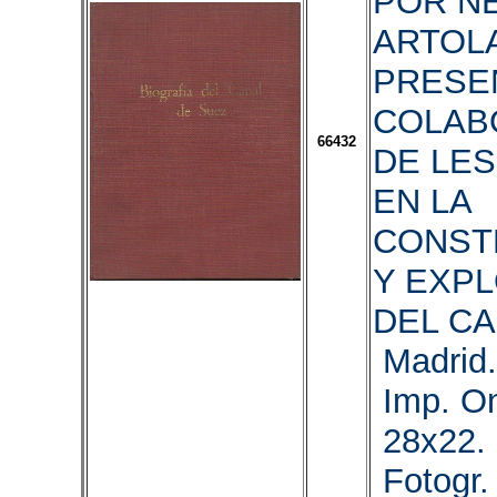
POR N
ARTOL
PRESEN
COLAB
66432
DE LE
EN LA
CONST
Y EXP
DEL CA
Madrid.
Imp. On
28x22. 
Fotogr.