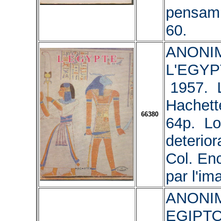
pensami
60.
ANONIM
L'EGYP
1957. L
Hachett
66380
64p. L
deterior
Col. En
par l'im
ANONIM
EGIPTO