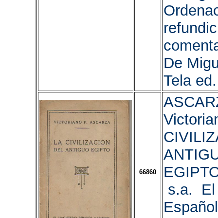
Ordenac
refundic
comenta
De Migu
Tela ed.
ASCAR
Victoria
CIVILI
ANTIG
EGIPTO
66860
s.a. El
Español