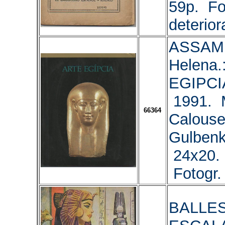
59p. Fo
deterior
ASSAM,
Helena.
EGIPCIA
1991. 
66364
Calous
Gulbenk
24x20. 
Fotogr.
BALLE