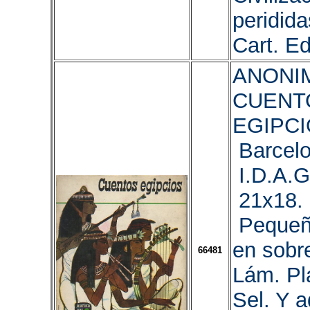
peridida
Cart. Ed
ANONIM
CUENT
EGIPCI
Barcelo
I.D.A.G
21x18. 
Pequeñ
en sobr
66481
Lám. Pl
Sel. Y a