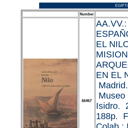
EGIPT
Number
AA.VV.:
ESPAÑ
EL NILO.
MISIO
ARQUE
EN EL 
Madrid.
Museo 
66467
Isidro. 
188p. F
Colab.: 