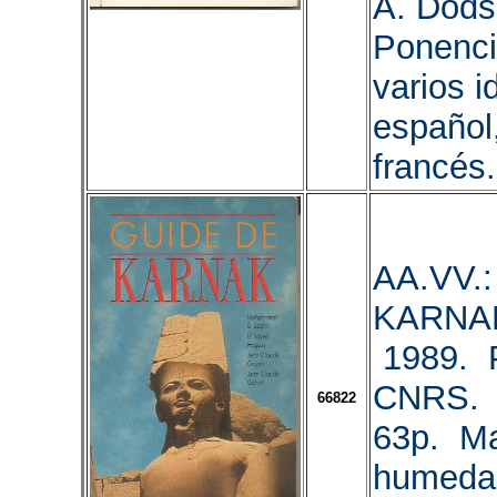
A. Dods
Ponenci
varios i
español,
francés.
AA.VV.
KARNAK
1989. 
CNRS. 
66822
63p. Ma
humedad