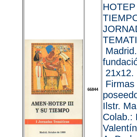
HOTEP I
TIEMPO.
JORNA
TEMATI
Madrid
fundació
21x12. 
Firmas 
66844
poseedo
Ilstr. M
Colab.: 
Valentín