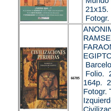
Mundo 
21x15. 
Fotogr. I
ANONIM
RAMSES
FARAO
EGIPTO
Barcelo
Folio. 
66785
164p. 2
Fotogr. 
Izquierd
Civiliza