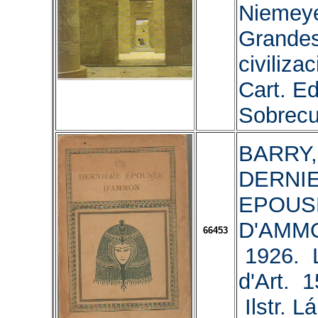
Niemeye
Grande
civiliza
Cart. Ed
Sobrecu
BARRY, 
DERNI
EPOUS
D'AMMO
66453
1926. L
d'Art. 
Ilstr. L