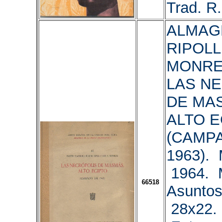
Trad. R.
ALMAGR
RIPOLL,
MONREA
LAS N
DE MA
ALTO E
(CAMP
1963). 
1964. M
66518
Asuntos
28x22. 