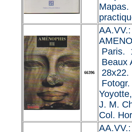
Mapas. 
practiqu
AA.VV.:
AMENOP
Paris. 
Beaux A
28x22. 
66396
Fotogr. 
Yoyotte,
J. M. Ch
Col. Hor
AA.VV.