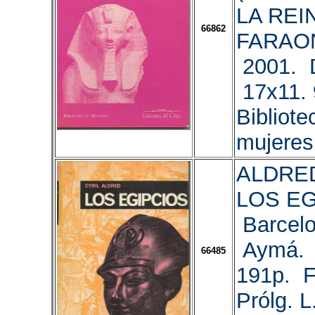
LA REI
66862
FARAON
2001. D
17x11. 
Bibliote
mujeres
ALDRED,
LOS EG
Barcelo
Aymá. 
66485
191p. Fo
Prólg. L