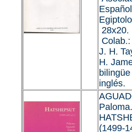
Español
Egiptolo
28x20. 
Colab.:
J. H. Ta
H. Jame
bilingüe
inglés.
AGUAD
Paloma.
HATSH
(1499-1