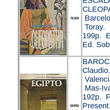
ESCALAS
CLEOP
Barcelo
76309
Toray. 
199p. E
Ed. Sob
BAROC
Claudio
Valenci
Mas-Iva
192p. F
Present
66492